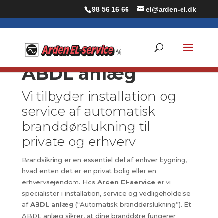
98 56 16 66
el@arden-el.dk
ABDL anlæg
Vi tilbyder installation og
service af automatisk
branddørslukning til
private og erhverv
Brandsikring er en essentiel del af enhver bygning,
hvad enten det er en privat bolig eller en
erhvervsejendom. Hos
Arden El-service
er vi
specialister i installation, service og vedligeholdelse
af
ABDL anlæg
(“Automatisk branddørslukning”). Et
ABDL anlæg sikrer, at dine branddøre fungerer