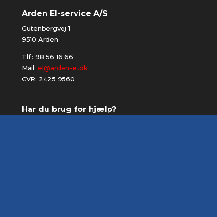
Arden El-service A/S
Gutenbergvej 1
9510 Arden
Tlf.:
98 56 16 66
Mail:
el@arden-el.dk
CVR: 2425 9560
Har du brug for hjælp?
Skriv til os på
el@arden-el.dk
eller ring
98 56 16
66
hvis du har spørgsmål - vi er altid klar til at
hjælpe!
TS-gruppen er en stærk og landsdækkende kæde af
el-installatører. Vi er altid opdateret med den sidste