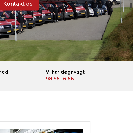
Kontakt os
 med
Vi har døgnvagt –
98 56 16 66