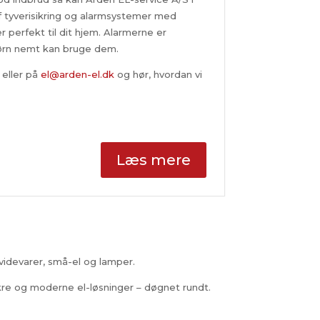
f tyverisikring og alarmsystemer med
 perfekt til dit hjem. Alarmerne er
børn nemt kan bruge dem.
eller på
el@arden-el.dk
og hør, hvordan vi
Læs mere
videvarer, små-el og lamper.
re og moderne el-løsninger – døgnet rundt.