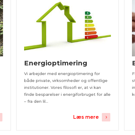
Energioptimering
Vi arbejder med energioptimering for
F
både private, virksomheder og offentlige
s
institutioner. Vores filosofi er, at vi kan
i
finde besparelser i energiforbruget for alle
k
– fra den lil...
Læs mere