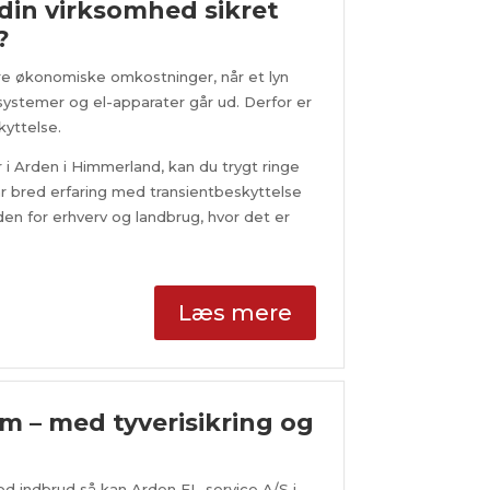
r din virksomhed sikret
?
e økonomiske omkostninger, når et lyn
 systemer og el-apparater går ud. Derfor er
kyttelse.
r i Arden i Himmerland, kan du trygt ringe
ar bred erfaring med transientbeskyttelse
den for erhverv og landbrug, hvor det er
Læs mere
em – med tyverisikring og
mod indbrud så kan Arden EL-service A/S i