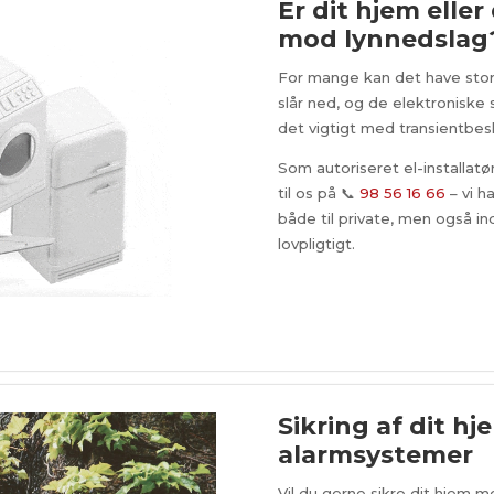
Er dit hjem elle
mod lynnedslag
For mange kan det have stor
slår ned, og de elektroniske
det vigtigt med transientbes
Som autoriseret el-installatø
til os på 📞
98 56 16 66
– vi h
både til private, men også in
lovpligtigt.
Sikring af dit hj
alarmsystemer
Vil du gerne sikre dit hjem 