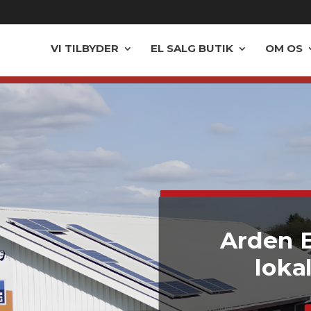
VI TILBYDER
EL SALG BUTIK
OM OS
Arden E
loka