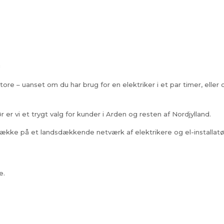
g
store – uanset om du har brug for en elektriker i et par timer, ell
 er vi et trygt valg for kunder i Arden og resten af Nordjylland.
ække på et landsdækkende netværk af elektrikere og el-installatører
e.