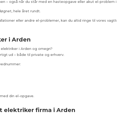
onen – også når du står med en hasteopgave eller akut el-problem
døgnet, hele året rundt.
llationer eller andre el-problemer, kan du altid ringe til vores vagtt
ker i Arden
t elektriker i Arden og omegn?
rtigt ud – både til private og erhverv.
ovednummer:
e med din el-opgave.
 elektriker firma i Arden