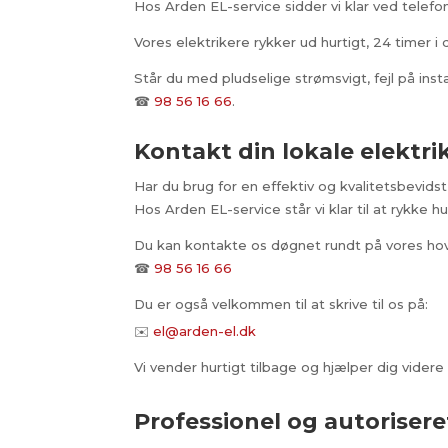
Hos Arden EL-service sidder vi klar ved telef
Vores elektrikere rykker ud hurtigt, 24 timer i 
Står du med pludselige strømsvigt, fejl på insta
☎
98 56 16 66
.
Kontakt din lokale elektri
Har du brug for en effektiv og kvalitetsbevids
Hos Arden EL-service står vi klar til at rykke hu
Du kan kontakte os døgnet rundt på vores h
☎
98 56 16 66
Du er også velkommen til at skrive til os på:
✉️
el@arden-el.dk
Vi vender hurtigt tilbage og hjælper dig vider
Professionel og autoriseret