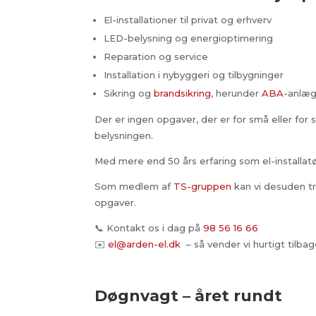
El-installationer til privat og erhverv
LED-belysning og energioptimering
Reparation og service
Installation i nybyggeri og tilbygninger
Sikring og
brandsikring
, herunder
ABA
-anlæ
Der er ingen opgaver, der er for små eller for 
belysningen.
Med mere end 50 års erfaring som el-installatør
Som medlem af
TS-gruppen
kan vi desuden tr
opgaver.
📞 Kontakt os i dag på
98 56 16 66
✉️
el@arden-el.dk
– så vender vi hurtigt tilbag
Døgnvagt – året rundt