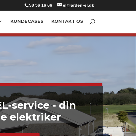
98 56 16 66
el@arden-el.dk
KUNDECASES
KONTAKT OS
L-service - din
le elektriker