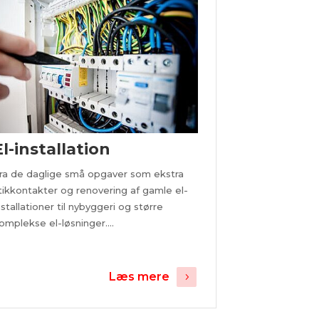
El-installation
ra de daglige små opgaver som ekstra
tikkontakter og renovering af gamle el-
nstallationer til nybyggeri og større
omplekse el-løsninger....
Læs mere